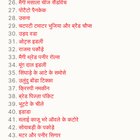
मैगी मसाला चीज सैंडविच
पोटैटो पैनकेक
उसना
चटपटी टमाटर भुजिया और ब्रैड चौप्स
उड़द वडा
ओट्स इडली
राजमा पकौड़े
मैगी थ्रेड पनीर रोल्स
मूंग दाल इडली
सिंघाड़े के आटे के समोसे
उलुंदु बोंडा टिक्का
क्रिस्पी नमकीन
ब्रेड पिज़्ज़ा पॉकेट
भुट्टे के चीले
इडाडा
मलाई काजू भरे ऑवले के कटोरे
सोयाबड़ी के पकोड़े
मटर और पनीर सिगार