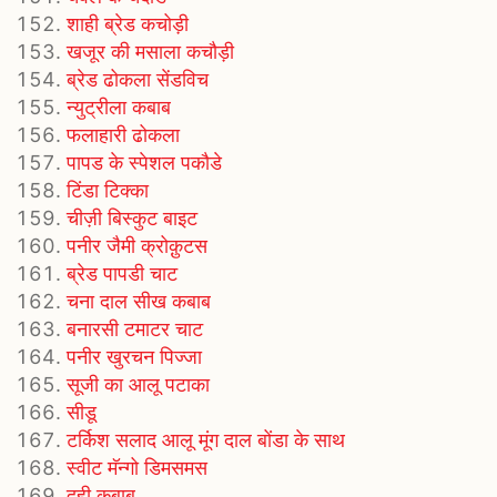
शाही ब्रेड कचोड़ी
खजूर की मसाला कचौड़ी
ब्रेड ढोकला सेंडविच
न्युट्रीला कबाब
फलाहारी ढोकला
पापड के स्पेशल पकौडे
टिंडा टिक्का
चीज़ी बिस्कुट बाइट
पनीर जैमी क्रोक़ुटस
ब्रेड पापडी चाट
चना दाल सीख कबाब
बनारसी टमाटर चाट
पनीर खुरचन पिज्जा
सूजी का आलू पटाका
सीडू
टर्किश सलाद आलू मूंग दाल बोंडा के साथ
स्वीट मॅन्गो डिमसमस
दही कबाब