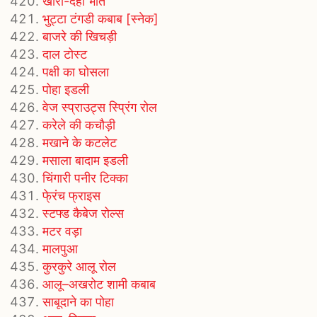
खीरा-दही भात
भुट्टा टंगडी कबाब [स्नेक]
बाजरे की खिचड़ी
दाल टोस्ट
पक्षी का घोसला
पोहा इडली
वेज स्प्राउट्स स्प्रिंग रोल
करेले की कचौड़ी
मखाने के कटलेट
मसाला बादाम इडली
चिंगारी पनीर टिक्का
फे्रंच फ्राइस
स्टफ्ड कैबेज रोल्स
मटर वड़ा
मालपुआ
कुरकुरे आलू रोल
आलू–अखरोट शामी कबाब
साबूदाने का पोहा