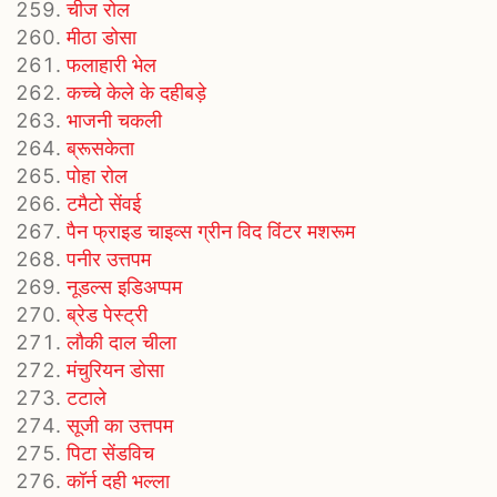
चीज रोल
मीठा डोसा
फलाहारी भेल
कच्चे केले के दहीबड़े
भाजनी चकली
ब्रूसकेता
पोहा रोल
टमैटो सेंवई
पैन फ्राइड चाइव्स ग्रीन विद विंटर मशरूम
पनीर उत्तपम
नूडल्स इडिअप्पम
ब्रेड पेस्ट्री
लौकी दाल चीला
मंचुरियन डोसा
टटाले
सूजी का उत्तपम
पिटा सेंडविच
कॉर्न दही भल्ला