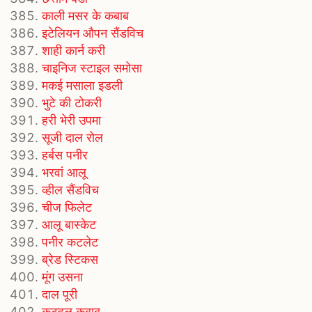
काली मसर के कबाब
इटेलियन औपन सैंडविच
शाही कार्न करी
चाइनिज स्टाइल समोसा
मकई मसाला इडली
भुटे की टोकरी
हरी भेरी उपमा
सूजी दाल रोल
हर्बस पनीर
भरवां आलू
व्हील सैंडविच
चीज फिलेट
आलू बास्केट
पनीर कटलेट
ब्रेड स्टिकस
मूंग उसना
दाल पूरी
कटहल कबाब