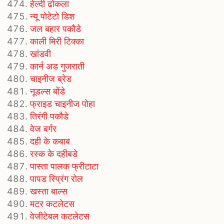
हेल्दी ढोकला
न्यू पोटेटो डिश
जल बहार पकौडे
काली मिरी टिक्का
खांडवी
कार्न अड गुजराती
चाइनीज ब्रेड
नूडल्स बोंडे
फ्राइड चाइनीज पोहा
तिरंगी पकौडे
वेज बर्गर
दही के कबाब
रस्क के दहीबडे
पास्ता पालक फ्रीटाटा
पापड स्प्रिंग रोल
खस्ता बाल्स
मटर कटलेटस
वेजीटेबल कटलेटस