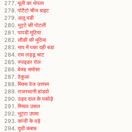
मूली का थेपला
पोटैटो चीज बाइट
अलू वडी
भुट्टे की पोटली
पापडी मुठिया
लौकी की मुठिया
भाप में पका दही बडा
राम लड्डू चाट
स्पाइडर रोल
बेक्ड समोसा
ठेकुआ
मिक्स वेज उत्तपम
राजस्थानी हांडवो
उड़द दाल के पकोड़े
मिसल उसल
भुट्टा उपमा
कांजी के वड़े
दूधी कबाब