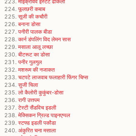
माइक्रोवेव इंस्टेंट ढोकला
फूलछरी कबाब
सूजी की कचौरी
बनाना डोसा
पनीरी पालक बीडा
कार्न डंपलिंग विद लेमन सास
मसाला आलू लच्छा
बीटरूट का डोसा
पनीर गुलगुल
मशरूम की नजाकत
चटपटे लाजवाब फलाहारी फिंगर चिप्स
सुजी चिला
लो कैलोरी कुकुंबर-डोसा
रागी उत्तपम
टेस्टी सैंडविच इडली
मेक्सिकन ग्रिल्ड पाइनएप्पल
स्टफ्ड इडली पकौडा
अंकुरित चना मसाला