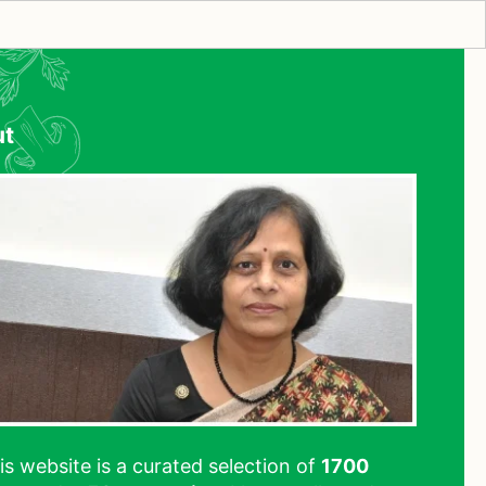
ut
his website is a curated selection of
1700