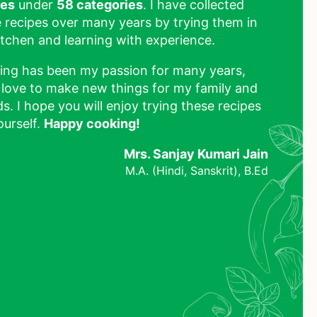
pes
under
58 categories
. I have collected
 recipes over many years by trying them in
tchen and learning with experience.
ing has been my passion for many years,
 love to make new things for my family and
ds. I hope you will enjoy trying these recipes
ourself.
Happy cooking!
Mrs. Sanjay Kumari Jain
M.A. (Hindi, Sanskrit), B.Ed