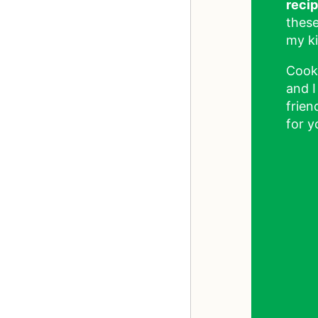
reci
these
my ki
Cook
and I
frien
for y