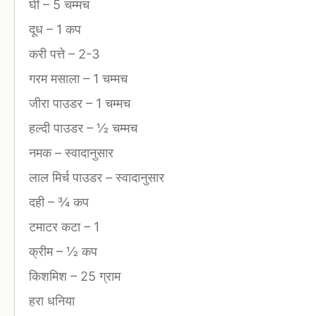
घी
–
5 चम्मच
दूध
–
1 कप
करी पत्ते
–
2-3
गरम मसाला
–
1 चम्मच
जीरा पाउडर
–
1 चम्मच
हल्दी पाउडर
–
½ चम्मच
नमक
–
स्वादानुसार
लाल मिर्च पाउडर
–
स्वादानुसार
दही
–
¾ कप
टमाटर कटा
–
1
क्रीम
–
½ कप
किशमिश
–
25 ग्राम
हरा धनिया