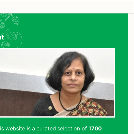
ut
his website is a curated selection of
1700