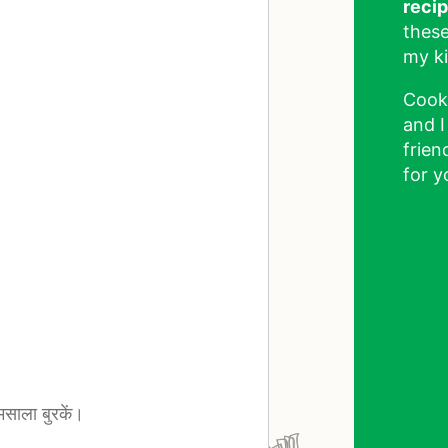
reci
these
my ki
Cook
and I
frien
for y
मसाला बुरकें।