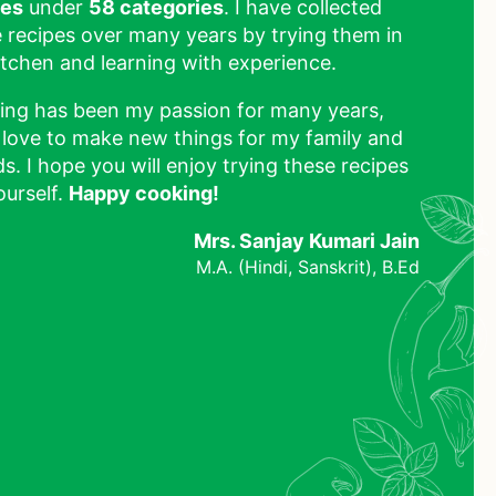
pes
under
58 categories
. I have collected
 recipes over many years by trying them in
tchen and learning with experience.
ing has been my passion for many years,
 love to make new things for my family and
ds. I hope you will enjoy trying these recipes
ourself.
Happy cooking!
Mrs. Sanjay Kumari Jain
M.A. (Hindi, Sanskrit), B.Ed