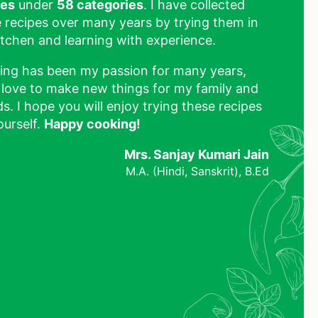
pes
under
58 categories
. I have collected
 recipes over many years by trying them in
tchen and learning with experience.
ing has been my passion for many years,
 love to make new things for my family and
ds. I hope you will enjoy trying these recipes
ourself.
Happy cooking!
Mrs. Sanjay Kumari Jain
M.A. (Hindi, Sanskrit), B.Ed