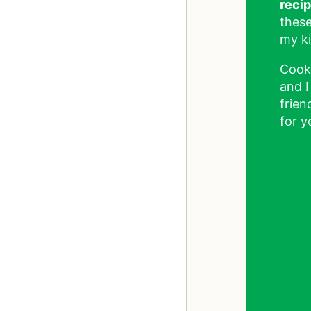
reci
these
my ki
Cook
and I
frien
for y