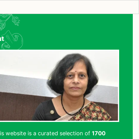
ut
his website is a curated selection of
1700