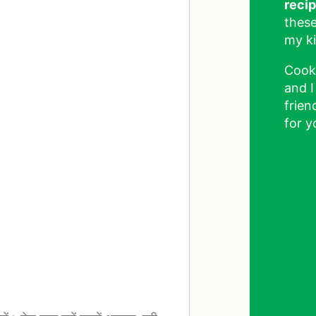
reci
these
my ki
Cook
and I
frien
for y