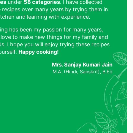
pes
under
58 categories
. I have collected
 recipes over many years by trying them in
tchen and learning with experience.
ing has been my passion for many years,
 love to make new things for my family and
ds. I hope you will enjoy trying these recipes
ourself.
Happy cooking!
Mrs. Sanjay Kumari Jain
M.A. (Hindi, Sanskrit), B.Ed