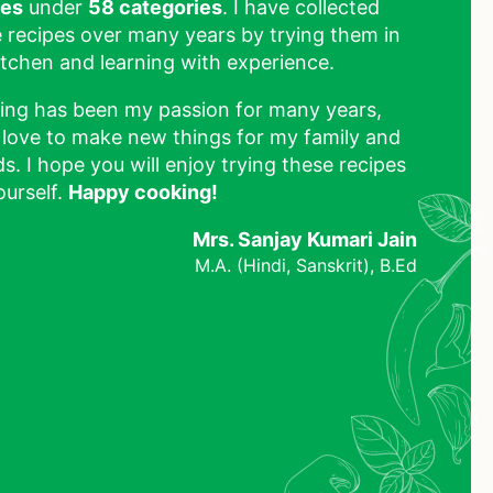
pes
under
58 categories
. I have collected
 recipes over many years by trying them in
tchen and learning with experience.
ing has been my passion for many years,
 love to make new things for my family and
ds. I hope you will enjoy trying these recipes
ourself.
Happy cooking!
Mrs. Sanjay Kumari Jain
M.A. (Hindi, Sanskrit), B.Ed