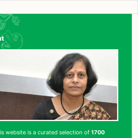
ut
his website is a curated selection of
1700