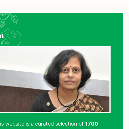
ut
his website is a curated selection of
1700