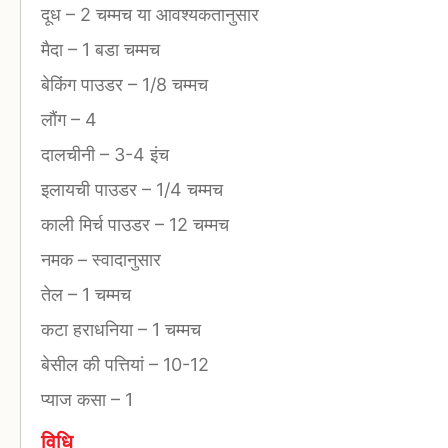
दूध
–
2 चम्मच या आवश्यकतानुसार
मैदा
–
1 बडा चम्मच
बेकिंग पाउडर
–
1/8 चम्मच
लौंग
–
4
दालचीनी
–
3-4 इंच
इलायची पाउडर
–
1/4 चम्मच
काली मिर्च पाउडर
–
12 चम्मच
नमक
–
स्वादानुसार
तेल
–
1 चम्मच
कटा हराधनिया
–
1 चम्मच
बेसील की पत्तियां
–
10-12
प्याज कसा
–
1
विधि