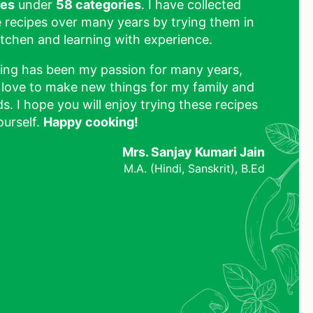
pes
under
58 categories
. I have collected
 recipes over many years by trying them in
tchen and learning with experience.
ing has been my passion for many years,
 love to make new things for my family and
ds. I hope you will enjoy trying these recipes
ourself.
Happy cooking!
Mrs. Sanjay Kumari Jain
M.A. (Hindi, Sanskrit), B.Ed