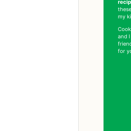
reci
these
my ki
Cook
and I
frien
for y