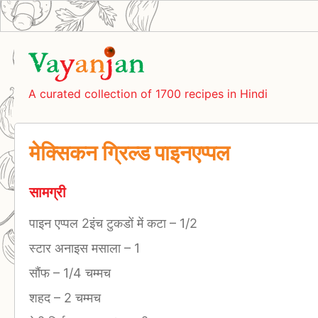
A curated collection of 1700 recipes in Hindi
मेक्सिकन ग्रिल्ड पाइनएप्पल
सामग्री
पाइन एप्पल 2इंच टुकडों में कटा
–
1/2
स्टार अनाइस मसाला
–
1
सौंफ
–
1/4 चम्मच
शहद
–
2 चम्मच