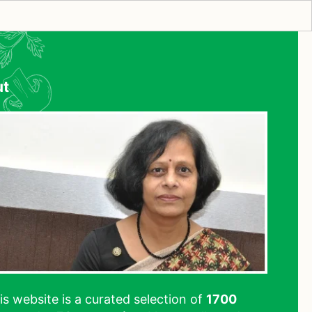
ut
his website is a curated selection of
1700