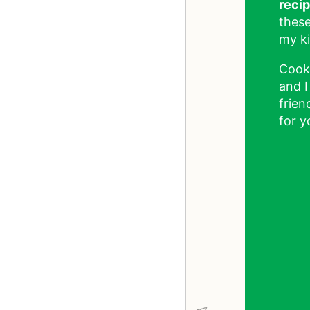
reci
these
my ki
Cook
and I
frien
for y