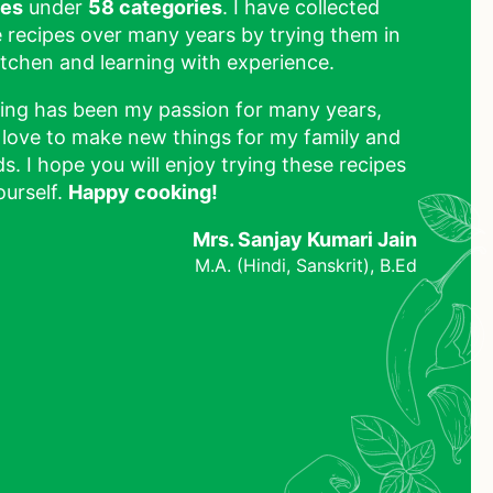
pes
under
58 categories
. I have collected
 recipes over many years by trying them in
tchen and learning with experience.
ing has been my passion for many years,
 love to make new things for my family and
ds. I hope you will enjoy trying these recipes
ourself.
Happy cooking!
Mrs. Sanjay Kumari Jain
M.A. (Hindi, Sanskrit), B.Ed