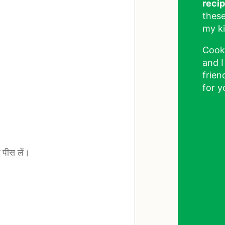
reci
these
my ki
Cook
and I
frien
for y
 पीस लें।