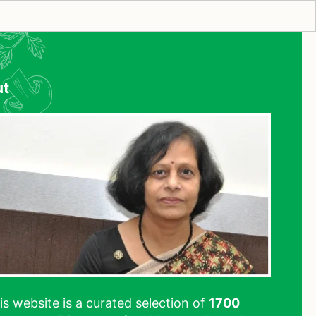
ut
his website is a curated selection of
1700