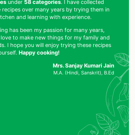
pes
under
58 categories
. I have collected
 recipes over many years by trying them in
tchen and learning with experience.
ing has been my passion for many years,
 love to make new things for my family and
ds. I hope you will enjoy trying these recipes
ourself.
Happy cooking!
Mrs. Sanjay Kumari Jain
M.A. (Hindi, Sanskrit), B.Ed