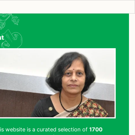
ut
his website is a curated selection of
1700