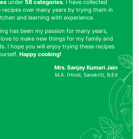
pes
under
58 categories
. I have collected
 recipes over many years by trying them in
tchen and learning with experience.
ing has been my passion for many years,
 love to make new things for my family and
ds. I hope you will enjoy trying these recipes
ourself.
Happy cooking!
Mrs. Sanjay Kumari Jain
M.A. (Hindi, Sanskrit), B.Ed