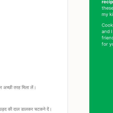
reci
these
my ki
Cook
and I
frien
for y
 अच्छी तरह मिला लें।
र उड़द की दाल डालकर चटकने दें।