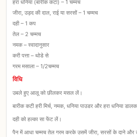
हरा धनिया (बारीक कटा)
–
1 चम्मच
जीरा, उड़द की दाल, राई या सरसों
–
1 चम्मच
दही
–
1 कप
तेल
–
2 चम्मच
नमक
–
स्वादानुसार
करी पत्ता
–
थोडे से
गरम मसाला
–
1/2चम्मच
विधि
उबले हुए आलू को छीलकर मसल लें।
बारीक कटी हरी मिर्च, नमक, धनिया पाउडर और हरा धनिया डालकर
दही को हल्का सा फेंट लें।
पैन में आधा चम्मच तेल गरम करके उसमें जीरा, सरसों के दाने औ