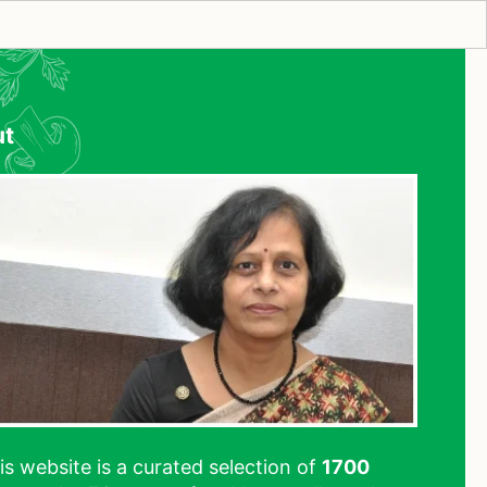
ut
his website is a curated selection of
1700