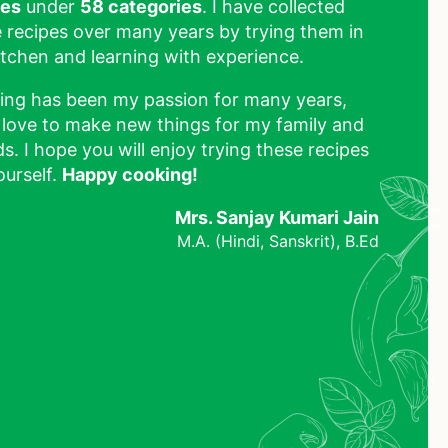
pes
under
58 categories
. I have collected
 recipes over many years by trying them in
tchen and learning with experience.
ing has been my passion for many years,
 love to make new things for my family and
ds. I hope you will enjoy trying these recipes
ourself.
Happy cooking!
Mrs. Sanjay Kumari Jain
M.A. (Hindi, Sanskrit), B.Ed