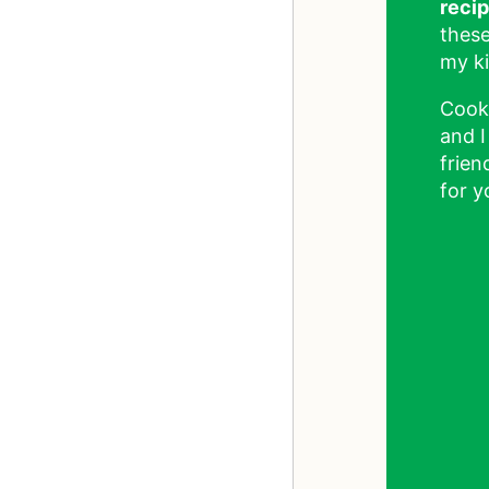
reci
these
my ki
Cook
and I
frien
for y