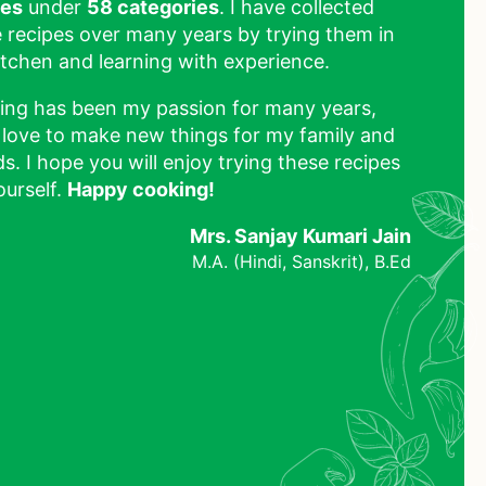
pes
under
58 categories
. I have collected
 recipes over many years by trying them in
tchen and learning with experience.
ing has been my passion for many years,
 love to make new things for my family and
ds. I hope you will enjoy trying these recipes
ourself.
Happy cooking!
Mrs. Sanjay Kumari Jain
M.A. (Hindi, Sanskrit), B.Ed