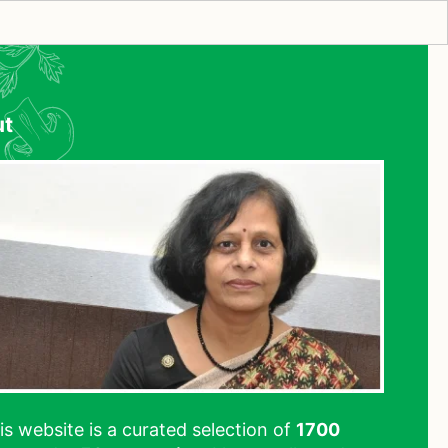
ut
his website is a curated selection of
1700