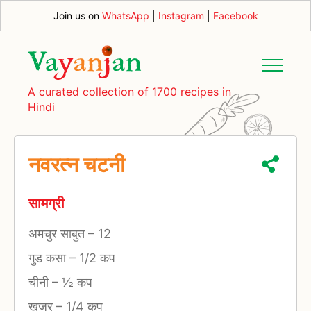
Join us on
WhatsApp
|
Instagram
|
Facebook
A curated collection of 1700 recipes in
Hindi
नवरत्न चटनी
सामग्री
अमचुर साबुत
–
12
गुड कसा
–
1/2 कप
चीनी
–
½ कप
खजुर
–
1/4 कप