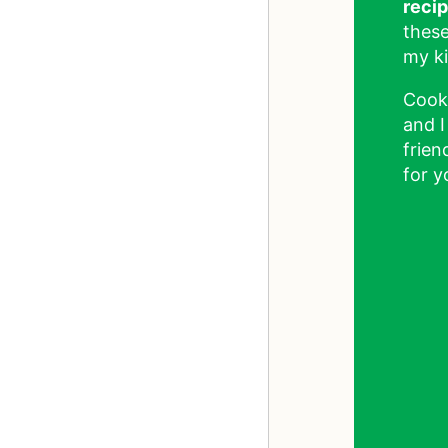
reci
these
my ki
Cook
and I
frien
for y