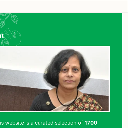
ut
his website is a curated selection of
1700