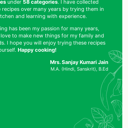
pes
under
58 categories
. I have collected
 recipes over many years by trying them in
tchen and learning with experience.
ing has been my passion for many years,
 love to make new things for my family and
ds. I hope you will enjoy trying these recipes
ourself.
Happy cooking!
Mrs. Sanjay Kumari Jain
M.A. (Hindi, Sanskrit), B.Ed