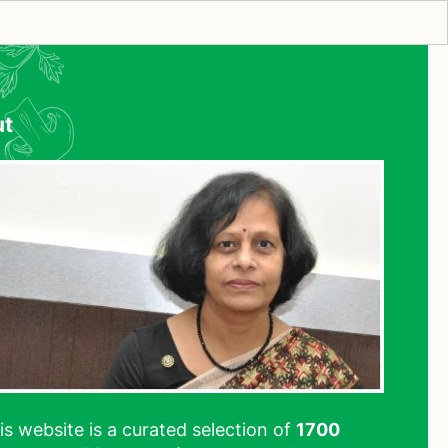
ut
his website is a curated selection of
1700