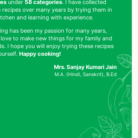
pes
under
58 categories
. I have collected
 recipes over many years by trying them in
tchen and learning with experience.
ing has been my passion for many years,
 love to make new things for my family and
ds. I hope you will enjoy trying these recipes
ourself.
Happy cooking!
Mrs. Sanjay Kumari Jain
M.A. (Hindi, Sanskrit), B.Ed