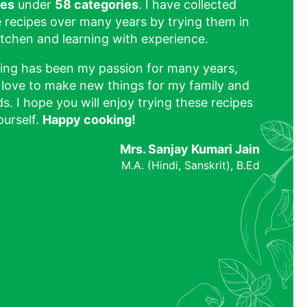
pes
under
58 categories
. I have collected
 recipes over many years by trying them in
tchen and learning with experience.
ing has been my passion for many years,
 love to make new things for my family and
ds. I hope you will enjoy trying these recipes
ourself.
Happy cooking!
Mrs. Sanjay Kumari Jain
M.A. (Hindi, Sanskrit), B.Ed