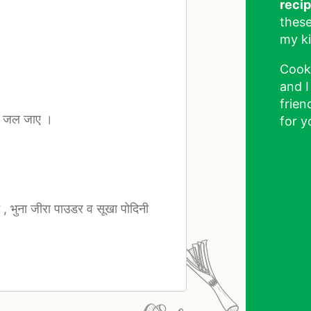
reci
these
my ki
Cook
and I
frien
रह जल जाए ।
for y
च , भुना जीरा पाउडर व सूखा पोदिनी