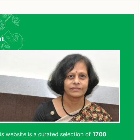
ut
his website is a curated selection of
1700