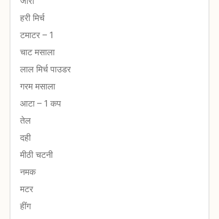
जीरा
हरी मिर्च
टमाटर
–
1
चाट मसाला
लाल मिर्च पाउडर
गरम मसाला
आटा
–
1 कप
तेल
दही
मीठी चटनी
नमक
मटर
हींग