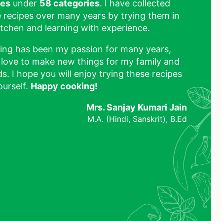
pes
under
58 categories
. I have collected
 recipes over many years by trying them in
tchen and learning with experience.
ing has been my passion for many years,
 love to make new things for my family and
ds. I hope you will enjoy trying these recipes
ourself.
Happy cooking!
Mrs. Sanjay Kumari Jain
M.A. (Hindi, Sanskrit), B.Ed