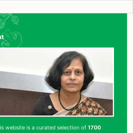
ut
his website is a curated selection of
1700