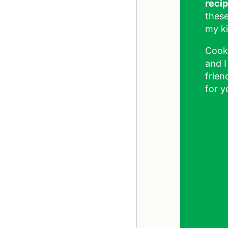
reci
these
my ki
Cook
and I
frien
for y