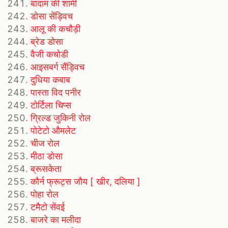
बादाम की शामी
डोसा सेंड्विच
आलू की कचौड़ी
ब्रेड डोसा
वैजी कचोडी
आइसबर्ग सैंड्विच
दुधिया कबाब
पास्ता विद पनीर
टोर्टिला चिप्स
ग्रिल्ड जुकिनी रोल
पोटेटो औमलेट
चीज रोल
मीठा डोसा
ब्रूसकेता
कौर्न फ्रूट्स जौय [ खीर, दलिया ]
पोहा रोल
टमैटो सेंवई
बाजरे का मलीदा