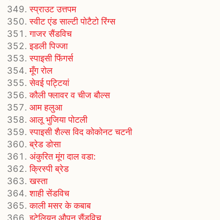
स्प्राउट उत्तपम
स्वीट एंड साल्टी पोटैटो रिंग्स
गाजर सैंडविच
इडली पिज्जा
स्पाइसी फिंगर्स
मूँग रोल
सेवई पट्टियां
कौली फ्लावर व चीज बौल्स
आम हलुआ
आलू भुजिया पोटली
स्पाइसी शैल्स विद कोकोनट चटनी
ब्रेड डोसा
अंकुरित मूंग दाल वडा:
क्रिस्पी ब्रेड
खस्ता
शाही सेंडविच
काली मसर के कबाब
इटेलियन औपन सैंडविच