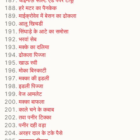
चाइनीज़ सॉल्‍ट एंड पेपर टोफू
हरे मटर का पैनकेक
माईक्रोवेव में बेसन का ढोकला
आलू खिचडी
सिंघाड़े के आटे का समोसा
भरवां सेब
मक्‍के का दलिया
ढोकला पिज्जा
खाऊ स्वी
मोका बिस्काटी
मक्का की इडली
इडली पिज्जा
वेज आमलेट
मक्का बाफला
काले चने के कबाब
तवा पनीर टिक्का
पनीर दही वड़ा
अरहर दाल के टके पैसे