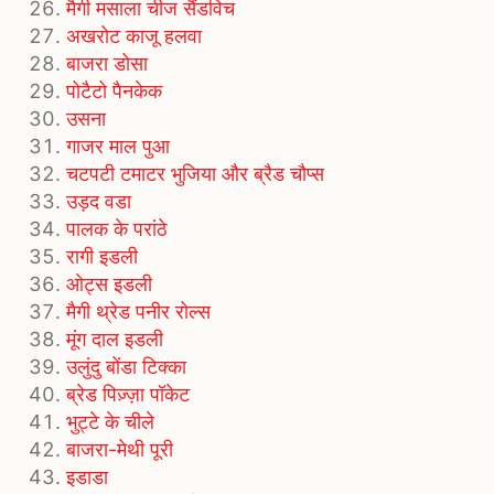
मैगी मसाला चीज सैंडविच
अखरोट काजू हलवा
बाजरा डोसा
पोटैटो पैनकेक
उसना
गाजर माल पुआ
चटपटी टमाटर भुजिया और ब्रैड चौप्स
उड़द वडा
पालक के परांठे
रागी इडली
ओट्स इडली
मैगी थ्रेड पनीर रोल्स
मूंग दाल इडली
उलुंदु बोंडा टिक्का
ब्रेड पिज़्ज़ा पॉकेट
भुट्टे के चीले
बाजरा-मेथी पूरी
इडाडा