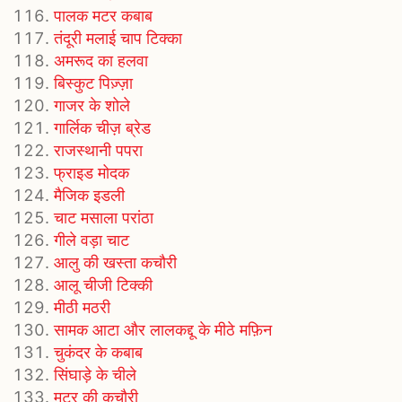
पालक मटर कबाब
तंदूरी मलाई चाप टिक्का
अमरूद का हलवा
बिस्कुट पिज़्ज़ा
गाजर के शोले
गार्लिक चीज़ ब्रेड
राजस्‍थानी पपरा
फ्राइड मोदक
मैजिक इडली
चाट मसाला परांठा
गीले वड़ा चाट
आलु की खस्ता कचौरी
आलू चीजी टिक्की
मीठी मठरी
सामक आटा और लालकद्दू के मीठे मफ़िन
चुकंदर के कबाब
सिंघाड़े के चीले
मटर की कचौरी