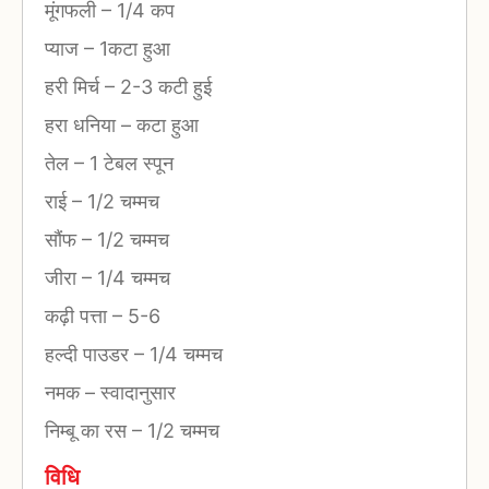
मूंगफली
–
1/4 कप
प्याज
–
1कटा हुआ
हरी मिर्च
–
2-3 कटी हुई
हरा धनिया
–
कटा हुआ
तेल
–
1 टेबल स्पून
राई
–
1/2 चम्मच
सौंफ
–
1/2 चम्मच
जीरा
–
1/4 चम्मच
कढ़ी पत्ता
–
5-6
हल्दी पाउडर
–
1/4 चम्मच
नमक
–
स्वादानुसार
निम्बू का रस
–
1/2 चम्मच
विधि