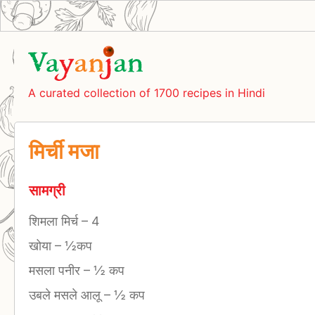
A curated collection of 1700 recipes in Hindi
मिर्ची मजा
सामग्री
शिमला मिर्च
–
4
खोया
–
½कप
मसला पनीर
–
½ कप
उबले मसले आलू
–
½ कप