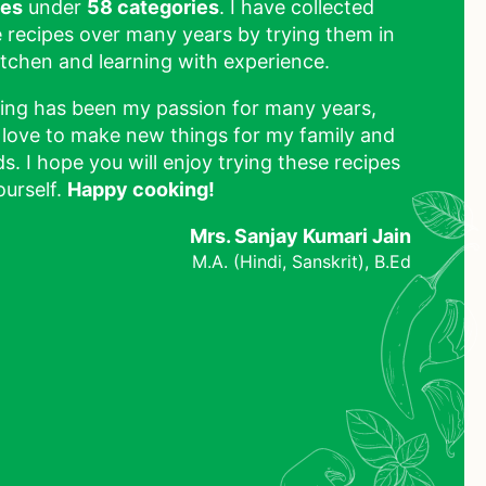
pes
under
58 categories
. I have collected
 recipes over many years by trying them in
tchen and learning with experience.
ing has been my passion for many years,
 love to make new things for my family and
ds. I hope you will enjoy trying these recipes
ourself.
Happy cooking!
Mrs. Sanjay Kumari Jain
M.A. (Hindi, Sanskrit), B.Ed