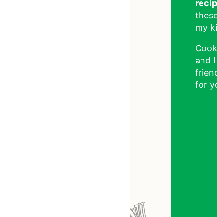
reci
these
my ki
Cook
and I
frien
for y