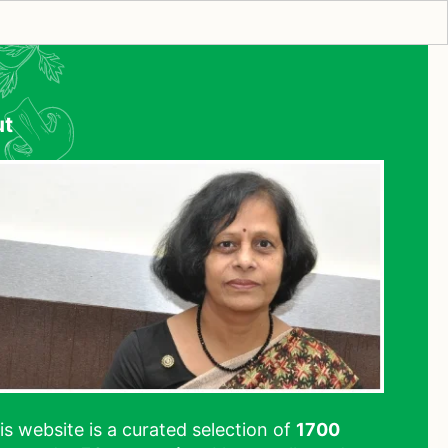
ut
his website is a curated selection of
1700