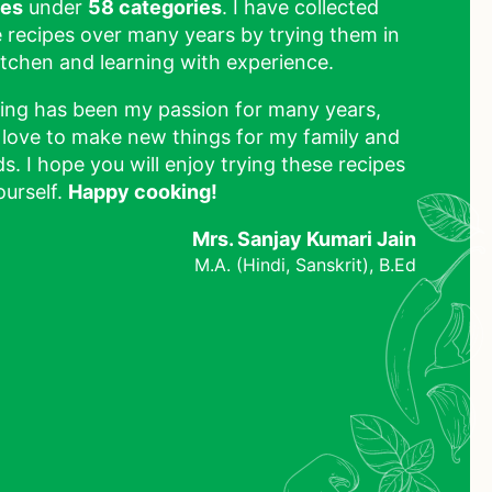
pes
under
58 categories
. I have collected
 recipes over many years by trying them in
tchen and learning with experience.
ing has been my passion for many years,
 love to make new things for my family and
ds. I hope you will enjoy trying these recipes
ourself.
Happy cooking!
Mrs. Sanjay Kumari Jain
M.A. (Hindi, Sanskrit), B.Ed