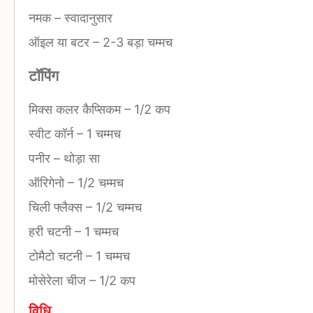
नमक
–
स्वादानुसार
ऑइल या बटर
–
2-3 बड़ा चम्मच
टॉपिंग
मिक्स कलर कैप्सिकम
–
1/2 कप
स्वीट कॉर्न
–
1 चम्मच
पनीर
–
थोड़ा सा
ऑरिगेनो
–
1/2 चम्मच
चिली फ्लैक्स
–
1/2 चम्मच
हरी चटनी
–
1 चम्मच
टोमैटो चटनी
–
1 चम्मच
मोसेरेला चीज
–
1/2 कप
विधि