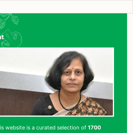
ut
his website is a curated selection of
1700