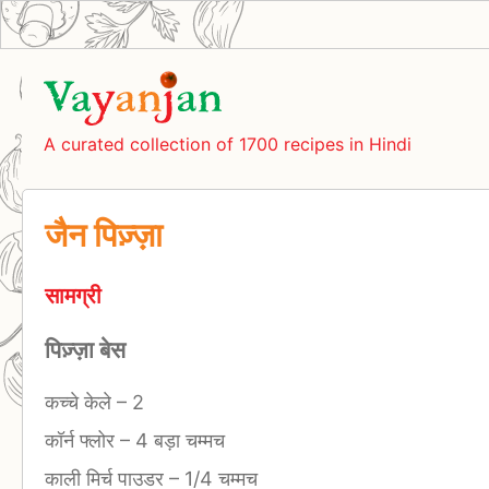
A curated collection of 1700 recipes in Hindi
जैन पिज़्ज़ा
सामग्री
पिज़्ज़ा बेस
कच्चे केले
–
2
कॉर्न फ्लोर
–
4 बड़ा चम्मच
काली मिर्च पाउडर
–
1/4 चम्मच