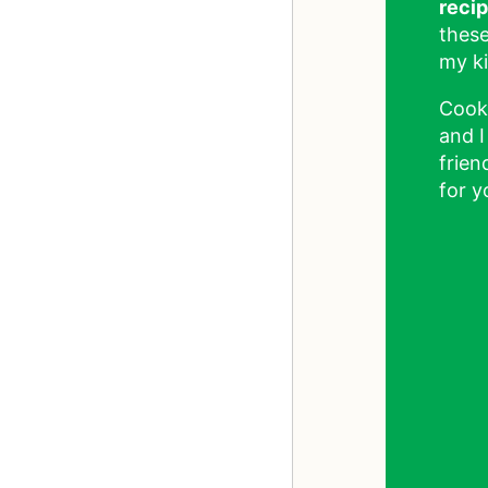
reci
these
my ki
Cook
and I
frien
for y