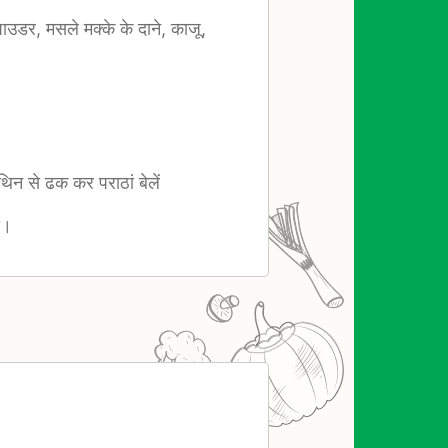
 पाउडर, मसले मक्के के दाने, काजू,
िन से ढक कर पराठां बेलें
ं।