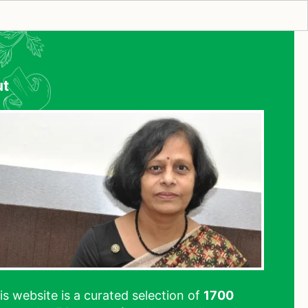
ut
his website is a curated selection of
1700