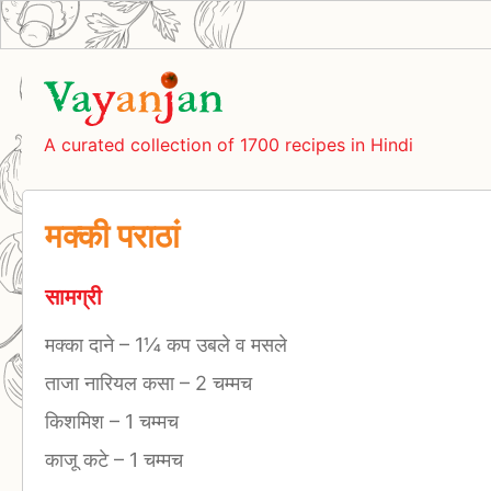
A curated collection of 1700 recipes in Hindi
मक्की पराठां
सामग्री
मक्का दाने
–
1¼ कप उबले व मसले
ताजा नारियल कसा
–
2 चम्मच
किशमिश
–
1 चम्मच
काजू कटे
–
1 चम्मच