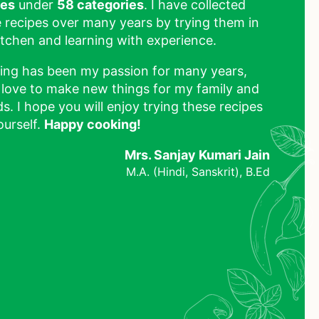
pes
under
58 categories
. I have collected
 recipes over many years by trying them in
tchen and learning with experience.
ing has been my passion for many years,
 love to make new things for my family and
ds. I hope you will enjoy trying these recipes
ourself.
Happy cooking!
Mrs. Sanjay Kumari Jain
M.A. (Hindi, Sanskrit), B.Ed