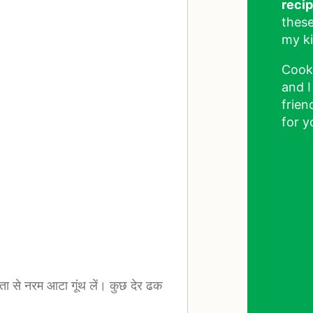
reci
these
my ki
Cook
and I
frien
for y
 से नरम आटा गूंथ लें। कुछ देर ढक