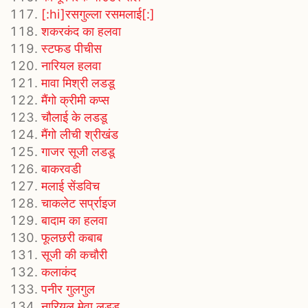
[:hi]रसगुल्ला रसमलाई[:]
शकरकंद का हलवा
स्टफड पीचीस
नारियल हलवा
मावा मिश्री लडडू
मैंगो क्रीमी कप्स
चौलाई के लडडू
मैंगो लीची श्रीखंड
गाजर सूजी लडडू
बाकरवडी
मलाई सेंडविच
चाकलेट सर्प्राइज
बादाम का हलवा
फूलछरी कबाब
सूजी की कचौरी
कलाकंद
पनीर गुलगुल
नारियल मेवा लड्डू