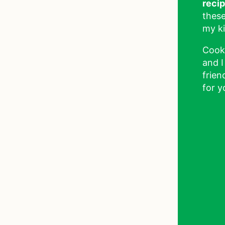
reci
these
my ki
Cook
and I
frien
for y