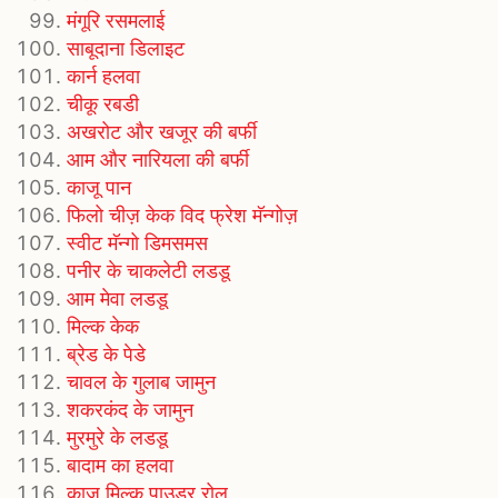
मंगूरि रसमलाई
साबूदाना डिलाइट
कार्न हलवा
चीकू रबडी
अखरोट और खजूर की बर्फी
आम और नारियला की बर्फी
काजू पान
फिलो चीज़ केक विद फ्रेश मॅन्गोज़
स्वीट मॅन्गो डिमसमस
पनीर के चाकलेटी लडडू
आम मेवा लडडू
मिल्क केक
ब्रेड के पेडे
चावल के गुलाब जामुन
शकरकंद के जामुन
मुरमुरे के लडडू
बादाम का हलवा
काजू मिल्क पाउडर रोल