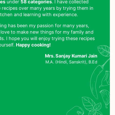
pes
under
58 categories
. I have collected
 recipes over many years by trying them in
tchen and learning with experience.
ing has been my passion for many years,
 love to make new things for my family and
ds. I hope you will enjoy trying these recipes
ourself.
Happy cooking!
Mrs. Sanjay Kumari Jain
M.A. (Hindi, Sanskrit), B.Ed