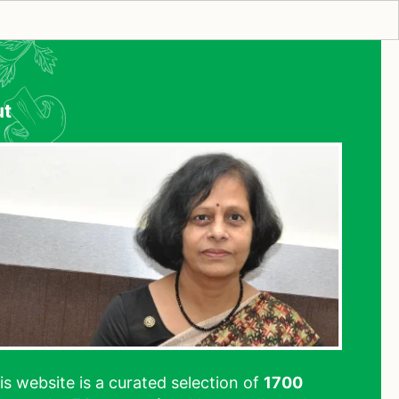
ut
his website is a curated selection of
1700