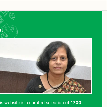
ut
his website is a curated selection of
1700