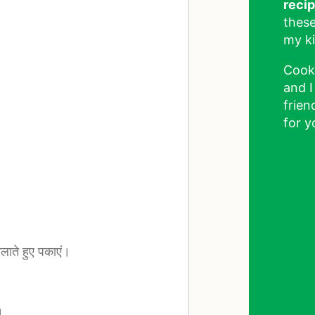
reci
these
my ki
Cook
and I
frien
for y
लाते हुए पकाएं।
।