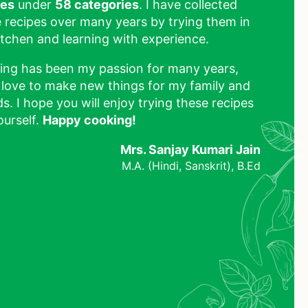
pes
under
58 categories
. I have collected
 recipes over many years by trying them in
tchen and learning with experience.
ing has been my passion for many years,
 love to make new things for my family and
ds. I hope you will enjoy trying these recipes
ourself.
Happy cooking!
Mrs. Sanjay Kumari Jain
M.A. (Hindi, Sanskrit), B.Ed