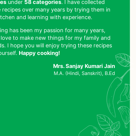
pes
under
58 categories
. I have collected
 recipes over many years by trying them in
tchen and learning with experience.
ing has been my passion for many years,
 love to make new things for my family and
ds. I hope you will enjoy trying these recipes
ourself.
Happy cooking!
Mrs. Sanjay Kumari Jain
M.A. (Hindi, Sanskrit), B.Ed