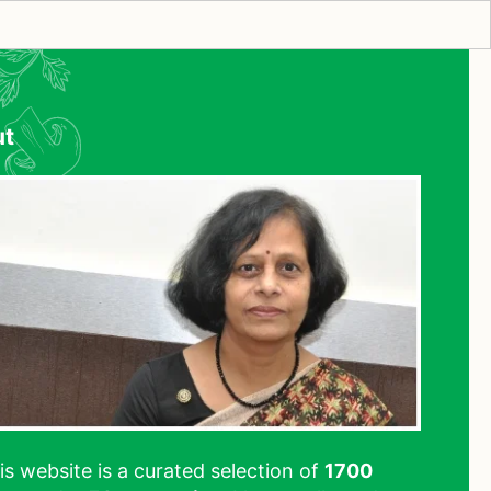
ut
his website is a curated selection of
1700