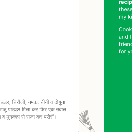
reci
these
my ki
Cook
and I
frien
for y
पाउडर, चिरौंजी, नमक, चीनी व दोगुना
 काजू पाउडर मिला कर फिर एक उबाल
 व मुनक्का से सजा कर परोसें।