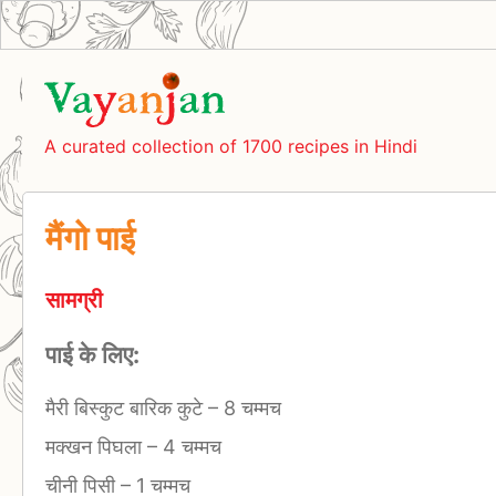
A curated collection of 1700 recipes in Hindi
मैंगो पाई
सामग्री
पाई के लिए:
मैरी बिस्कुट बारिक कुटे
–
8 चम्मच
मक्खन पिघला
–
4 चम्मच
चीनी पिसी
–
1 चम्मच