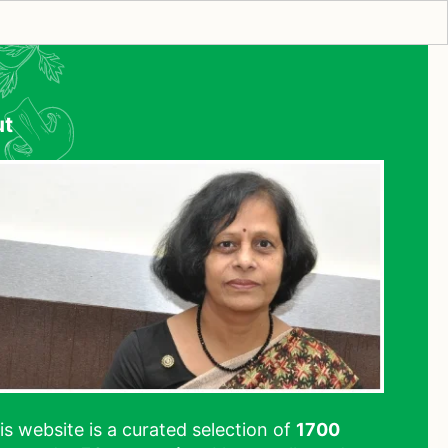
ut
his website is a curated selection of
1700