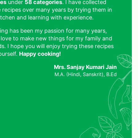
pes
under
58 categories
. I have collected
 recipes over many years by trying them in
tchen and learning with experience.
ing has been my passion for many years,
 love to make new things for my family and
ds. I hope you will enjoy trying these recipes
ourself.
Happy cooking!
Mrs. Sanjay Kumari Jain
M.A. (Hindi, Sanskrit), B.Ed