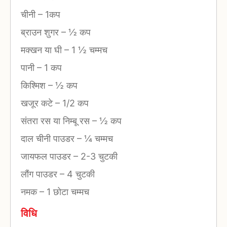
चीनी
–
1कप
ब्राउन शुगर
–
½ कप
मक्खन या घी
–
1 ½ चम्मच
पानी
–
1 कप
किश्मिश
–
½ कप
खजूर कटे
–
1/2 कप
संतरा रस या निम्बू रस
–
½ कप
दाल चीनी पाउडर
–
¼ चम्मच
जायफल पाउडर
–
2-3 चुटकी
लौंग पाउडर
–
4 चुटकी
नमक
–
1 छोटा चम्मच
विधि