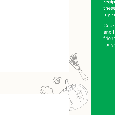
reci
these
my ki
Cook
and I
frien
for y