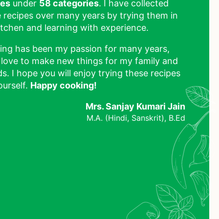
pes
under
58 categories
. I have collected
 recipes over many years by trying them in
tchen and learning with experience.
ing has been my passion for many years,
 love to make new things for my family and
ds. I hope you will enjoy trying these recipes
ourself.
Happy cooking!
Mrs. Sanjay Kumari Jain
M.A. (Hindi, Sanskrit), B.Ed