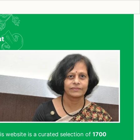
ut
his website is a curated selection of
1700