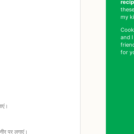
reci
these
my ki
Cook
and I
frien
for y
ाएं।
पनीर पर लगाएं।