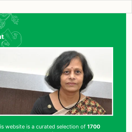
ut
his website is a curated selection of
1700