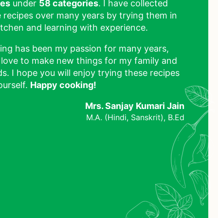
pes
under
58 categories
. I have collected
 recipes over many years by trying them in
tchen and learning with experience.
ing has been my passion for many years,
 love to make new things for my family and
ds. I hope you will enjoy trying these recipes
ourself.
Happy cooking!
Mrs. Sanjay Kumari Jain
M.A. (Hindi, Sanskrit), B.Ed