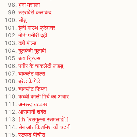
भुना मसाला
स्ट्राबेरी कलाकंद
सीडू
ईजी माउथ फ्रेशनर
मीठी पनीरी दही
दही मोल्ड
गुलकंदी गुलाबी
बंटा ड्रिंक्स
पनीर के चाकलेटी लडडू
चाकलेट बाल्स
ब्रेड के पेडे
चाकलेट पिज़्ज़ा
कच्ची काली मिर्च का अचार
अमरूद चटकारा
आसमानी शर्बत
[:hi]रसगुल्ला रसमलाई[:]
सेब और किशमिश की चटनी
स्टफड पीचीस