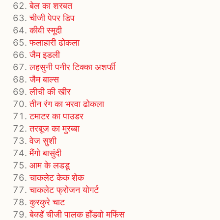
बेल का शरबत
चीजी पेपर डिप
कीवी स्मूदी
फलाहारी ढोकला
जैम इडली
लहसुनी पनीर टिक्का अशर्फी
जैम बाल्स
लीची की खीर
तीन रंग का भरवा ढोकला
टमाटर का पाउडर
तरबूज का मुरब्‍बा
वेज सुशी
मैंगो बासुंदी
आम के लडडू
चाकलेट केक शेक
चाकलेट फ्रोजन योगर्ट
कुरकुरे चाट
बेक्डॅ चीजी पालक हाँडवो मफिंस