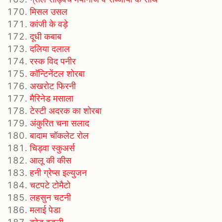
मिसल उसल
कांजी के वड़े
दूधी कबाब
दलिया दलाल
रस्क विद पनीर
कॉन्टिनेंटल शोरबा
अखरोट फिरनी
मैरिनेड मसाला
टेस्टी अदरक का शोरबा
अंकुरित चना सलाद
बादाम चॉकलेट रोल
चिड्वा स्कुअर्स
आलू की कीस
हनी ग्रेप्स इल्युजन
चटपटे टोमैटो
लहसुन चटनी
मलाई पेडा