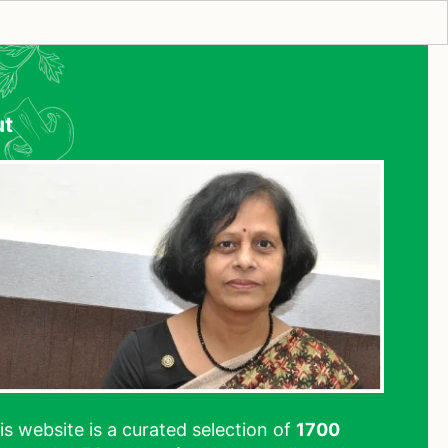
ut
his website is a curated selection of
1700