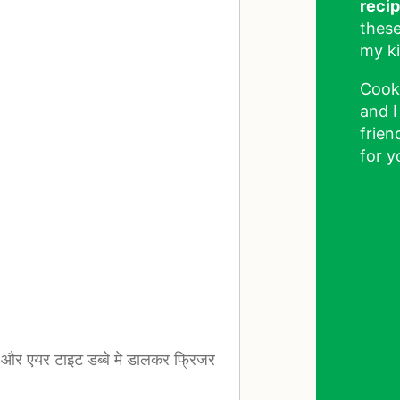
reci
these
my ki
Cook
and I
frien
for y
 और एयर टाइट डब्बे मे डालकर फ्रिजर