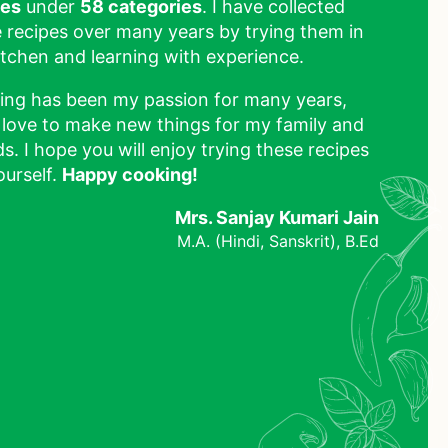
pes
under
58 categories
. I have collected
 recipes over many years by trying them in
tchen and learning with experience.
ing has been my passion for many years,
 love to make new things for my family and
ds. I hope you will enjoy trying these recipes
ourself.
Happy cooking!
Mrs. Sanjay Kumari Jain
M.A. (Hindi, Sanskrit), B.Ed