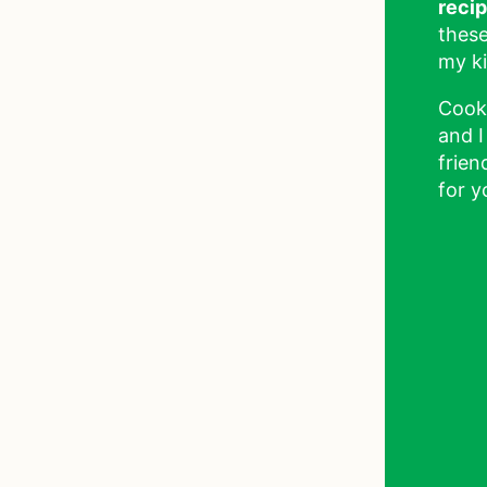
reci
these
my ki
Cook
and I
frien
for y