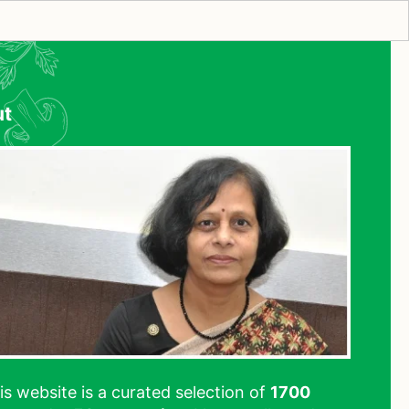
ut
his website is a curated selection of
1700