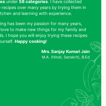
pes
under
58 categories
. I have collected
 recipes over many years by trying them in
tchen and learning with experience.
ing has been my passion for many years,
 love to make new things for my family and
ds. I hope you will enjoy trying these recipes
ourself.
Happy cooking!
Mrs. Sanjay Kumari Jain
M.A. (Hindi, Sanskrit), B.Ed