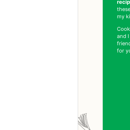
reci
these
my ki
Cook
and I
frien
for y