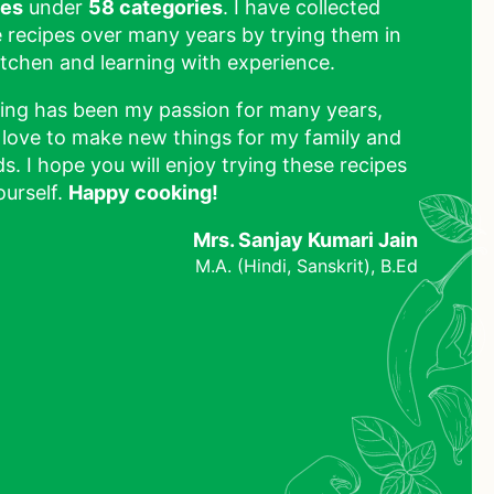
pes
under
58 categories
. I have collected
 recipes over many years by trying them in
tchen and learning with experience.
ing has been my passion for many years,
 love to make new things for my family and
ds. I hope you will enjoy trying these recipes
ourself.
Happy cooking!
Mrs. Sanjay Kumari Jain
M.A. (Hindi, Sanskrit), B.Ed