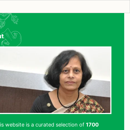
ut
his website is a curated selection of
1700