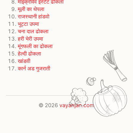
माइक्रोवेव इंस्टेंट ढोकला
मूली का थेपला
राजस्थानी हांडवो
भुट्टा उपमा
चना दाल ढोकला
हरी भेरी उपमा
मूंगफली का ढोकला
हेल्दी ढोकला
खांडवी
कार्न अड गुजराती
© 2026
vayanjan.com