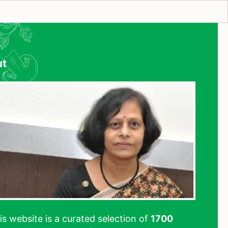
ut
his website is a curated selection of
1700