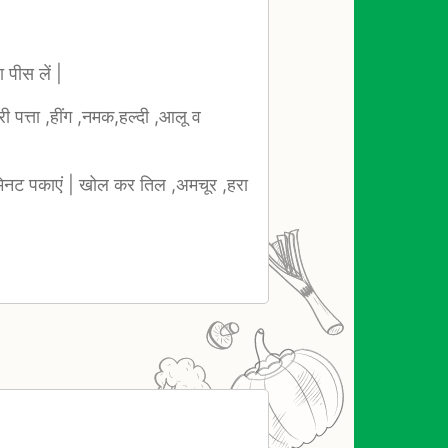
 पीस लें |
ी पत्ता ,हींग ,नमक,हल्दी ,आलू व
 मिनट पकाएं | खोल कर तिल ,अमचूर ,हरा