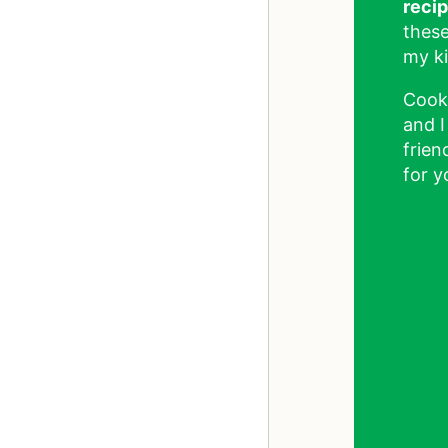
reci
these
my ki
Cook
and I
frien
for y