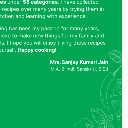
pes
under
58 categories
. I have collected
 recipes over many years by trying them in
tchen and learning with experience.
ing has been my passion for many years,
 love to make new things for my family and
ds. I hope you will enjoy trying these recipes
ourself.
Happy cooking!
Mrs. Sanjay Kumari Jain
M.A. (Hindi, Sanskrit), B.Ed