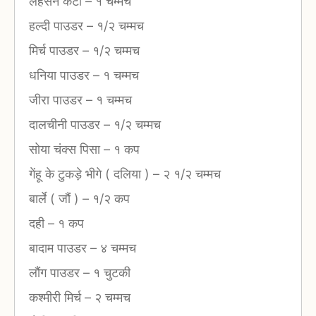
लहसन कटा
–
१ चम्मच
हल्दी पाउडर
–
१/२ चम्मच
मिर्च पाउडर
–
१/२ चम्मच
धनिया पाउडर
–
१ चम्मच
जीरा पाउडर
–
१ चम्मच
दालचीनी पाउडर
–
१/२ चम्मच
सोया चंक्स पिसा
–
१ कप
गेंहू के टुकड़े भीगे ( दलिया )
–
२ १/२ चम्मच
बार्ले ( जौं )
–
१/२ कप
दही
–
१ कप
बादाम पाउडर
–
४ चम्मच
लौंग पाउडर
–
१ चुटकी
कश्मीरी मिर्च
–
२ चम्मच