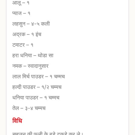
आलू
–
१
प्याज
–
१
लहसुन
–
४-५ कली
अद्रक
–
१ इंच
टमाटर
–
१
हरा धनिया
–
थोडा सा
नमक
–
स्वादानुसार
लाल मिर्च पाउडर
–
१ चम्मच
हल्दी पाउडर
–
१/२ चम्मच
धनिया पाउडर
–
१ चम्मच
तेल
–
३-४ चम्मच
विधि
सहजन की फली के बड़े टुकड़े कर ले।