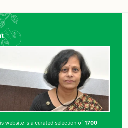
ut
his website is a curated selection of
1700