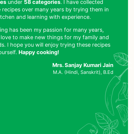
pes
under
58 categories
. I have collected
 recipes over many years by trying them in
tchen and learning with experience.
ing has been my passion for many years,
 love to make new things for my family and
ds. I hope you will enjoy trying these recipes
ourself.
Happy cooking!
Mrs. Sanjay Kumari Jain
M.A. (Hindi, Sanskrit), B.Ed