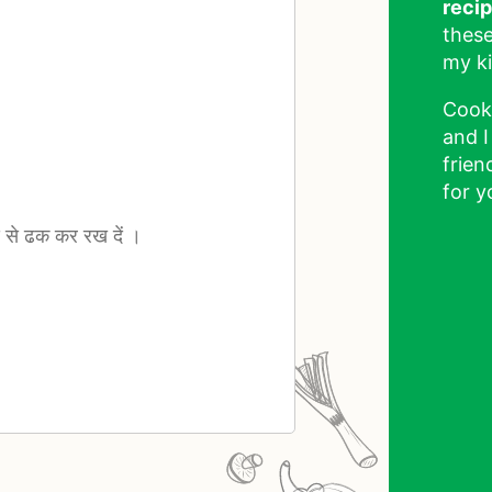
reci
these
my ki
Cook
and I
frien
for y
डे से ढक कर रख दें ।