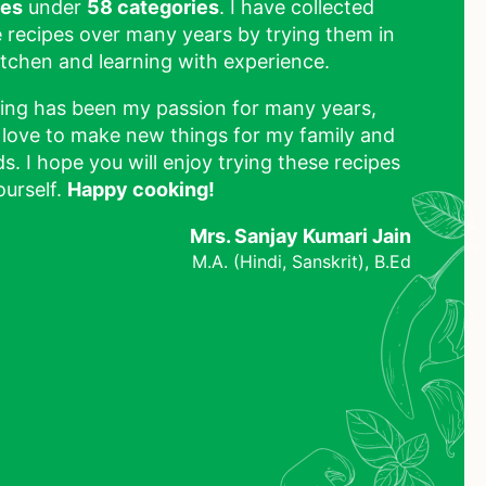
pes
under
58 categories
. I have collected
 recipes over many years by trying them in
tchen and learning with experience.
ing has been my passion for many years,
 love to make new things for my family and
ds. I hope you will enjoy trying these recipes
ourself.
Happy cooking!
Mrs. Sanjay Kumari Jain
M.A. (Hindi, Sanskrit), B.Ed