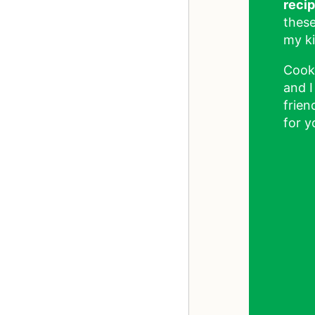
reci
these
my ki
Cook
and I
frien
for y