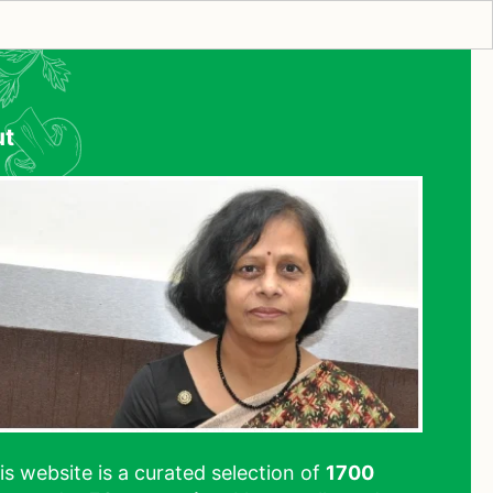
ut
his website is a curated selection of
1700