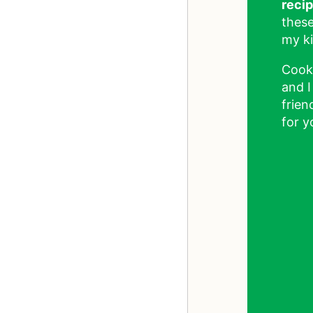
reci
these
my ki
Cook
and I
frien
for y