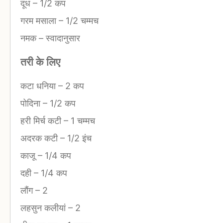
दूध
–
1/2 कप
गरम मसाला
–
1/2 चम्मच
नमक
–
स्वादानुसार
तरी के लिए
कटा धनिया
–
2 कप
पोदिना
–
1/2 कप
हरी मिर्च कटी
–
1 चम्मच
अदरक कटी
–
1/2 इंच
काजू
–
1/4 कप
दही
–
1/4 कप
लौंग
–
2
लहसुन कलीयां
–
2