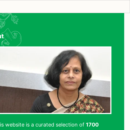
ut
his website is a curated selection of
1700