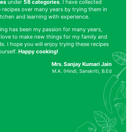
pes
under
58 categories
. I have collected
 recipes over many years by trying them in
tchen and learning with experience.
ing has been my passion for many years,
 love to make new things for my family and
ds. I hope you will enjoy trying these recipes
ourself.
Happy cooking!
Mrs. Sanjay Kumari Jain
M.A. (Hindi, Sanskrit), B.Ed