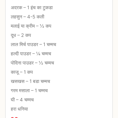
अदरक
–
1 इंच का टुकडा
लहसुन
–
4-5 कली
मलाई या क्रीम
–
½ कप
दूध
–
2 कप
लाल मिर्च पाउडर
–
1 चम्मच
हल्दी पाउडर
–
¼ चम्मच
पोदिना पाउडर
–
½ चम्मच
काजू
–
1 कप
खसखस
–
1 बडा चम्मच
गरम मसाला
–
1 चम्मच
घी
–
4 चम्मच
हरा धनिया