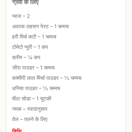
ग्रेवी के लिए
प्याज
–
2
अदरक ‌‌लहसन पेस्ट
–
1 चम्मच
हरी मिर्च कटी
–
1 चम्मच
टोमेटो प्युरी
–
1 कप
क्रीम
–
¼ कप
जीरा पाउडर
–
1 चम्मच
कश्मीरी लाल मिर्चा पाउडर
–
½ चम्मच
धनिया पाउडर
–
½ चम्मच
मीठा सोडा
–
1 चुटकी
नमक
–
स्वादानुसार
तेल
–
तलने के लिए
विधि