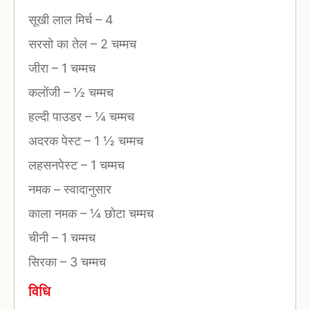
सूखी लाल मिर्च
–
4
सरसो का तेल
–
2 चम्मच
जीरा
–
1 चम्मच
कलोंजी
–
½ चम्मच
हल्दी पाउडर
–
¼ चम्मच
अदरक पेस्ट
–
1 ½ चम्मच
लहसनपेस्ट
–
1 चम्मच
नमक
–
स्वादानुसार
काला नमक
–
¼ छोटा चम्मच
चीनी
–
1 चम्मच
सिरका
–
3 चम्मच
विधि