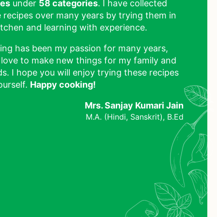
pes
under
58 categories
. I have collected
 recipes over many years by trying them in
tchen and learning with experience.
ing has been my passion for many years,
 love to make new things for my family and
ds. I hope you will enjoy trying these recipes
ourself.
Happy cooking!
Mrs. Sanjay Kumari Jain
M.A. (Hindi, Sanskrit), B.Ed