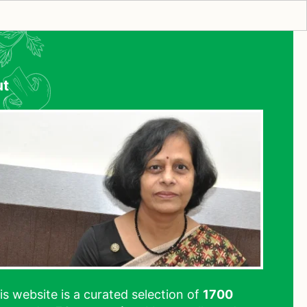
ut
his website is a curated selection of
1700