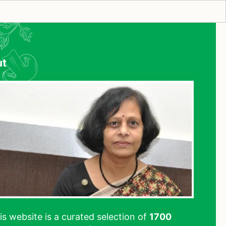
ut
his website is a curated selection of
1700