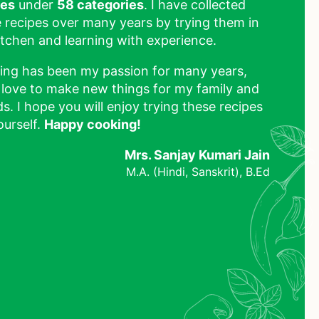
pes
under
58 categories
. I have collected
 recipes over many years by trying them in
tchen and learning with experience.
ing has been my passion for many years,
 love to make new things for my family and
ds. I hope you will enjoy trying these recipes
ourself.
Happy cooking!
Mrs. Sanjay Kumari Jain
M.A. (Hindi, Sanskrit), B.Ed