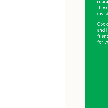
reci
these
my ki
Cook
and I
frien
for y