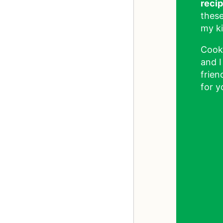
reci
these
my ki
Cook
and I
frien
for y