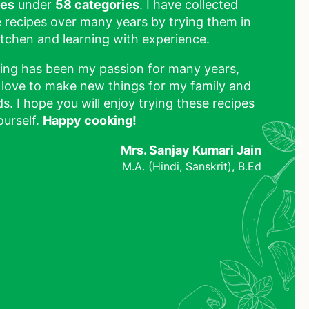
pes
under
58 categories
. I have collected
 recipes over many years by trying them in
tchen and learning with experience.
ing has been my passion for many years,
 love to make new things for my family and
ds. I hope you will enjoy trying these recipes
ourself.
Happy cooking!
Mrs. Sanjay Kumari Jain
M.A. (Hindi, Sanskrit), B.Ed