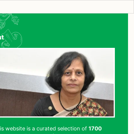
ut
his website is a curated selection of
1700