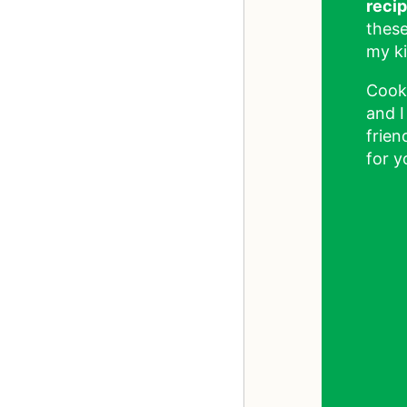
reci
these
my ki
Cook
and I
frien
for y