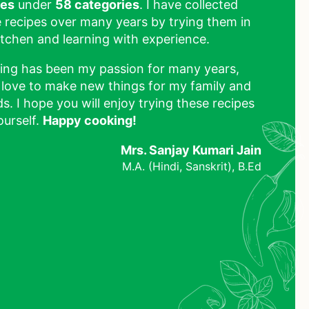
pes
under
58 categories
. I have collected
 recipes over many years by trying them in
tchen and learning with experience.
ing has been my passion for many years,
 love to make new things for my family and
ds. I hope you will enjoy trying these recipes
ourself.
Happy cooking!
Mrs. Sanjay Kumari Jain
M.A. (Hindi, Sanskrit), B.Ed