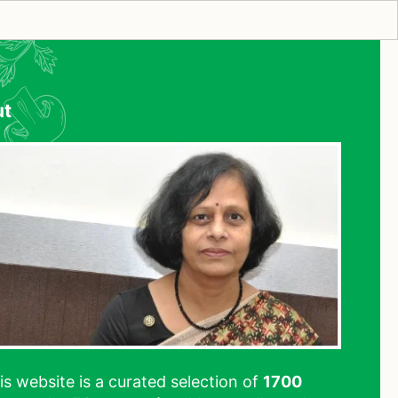
ut
his website is a curated selection of
1700