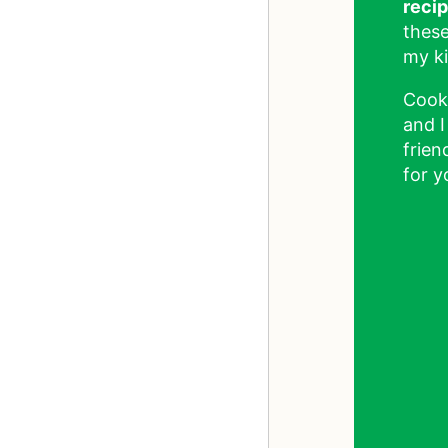
reci
these
my ki
Cook
and I
frien
for y