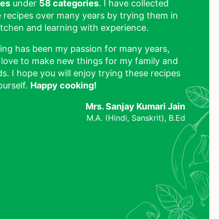
pes
under
58 categories
. I have collected
 recipes over many years by trying them in
tchen and learning with experience.
ing has been my passion for many years,
 love to make new things for my family and
ds. I hope you will enjoy trying these recipes
ourself.
Happy cooking!
Mrs. Sanjay Kumari Jain
M.A. (Hindi, Sanskrit), B.Ed