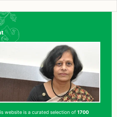
ut
his website is a curated selection of
1700