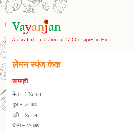
A curated collection of 1700 recipes in Hindi
लेमन स्पंज केक
सामग्री
मैदा
–
1 ¼ कप
दूध
–
½ कप
दही
–
¼ कप
चीनी
–
½ कप