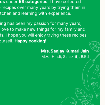
pes
under
58 categories
. I have collected
 recipes over many years by trying them in
tchen and learning with experience.
ing has been my passion for many years,
 love to make new things for my family and
ds. I hope you will enjoy trying these recipes
ourself.
Happy cooking!
Mrs. Sanjay Kumari Jain
M.A. (Hindi, Sanskrit), B.Ed