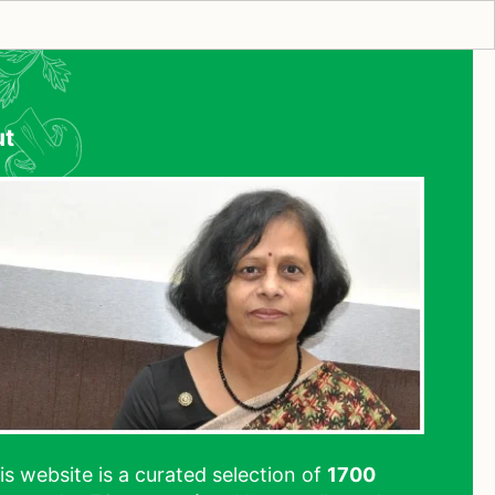
ut
his website is a curated selection of
1700